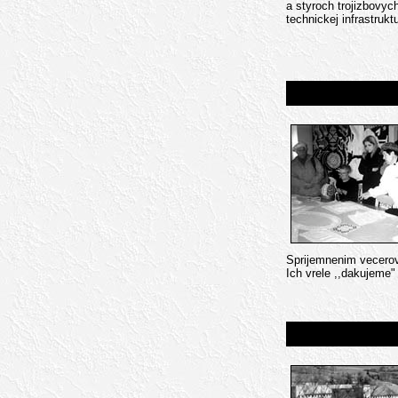
a styroch trojizbovyc
technickej infrastrukt
Sprijemnenim vecerov
Ich vrele ,,dakujeme"