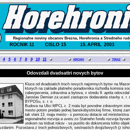
Regionalne noviny obcanov Brezna, Horehronia a Stredneho rud
ROCNIK 11
CISLO
15
15. APRIL 2003
4
5
6
7
8
9
10
11
ARCHIV
TIRAZ
Odovzdali dvadsattri novych bytov
Kluce od dvadsiatich troch novych najomnych bytov na Mazor
ktorych na zaklade platneho poradovnika rozhodla komisia so
zabezpecenia, zdravotna a bytova, v stredu 9. aprila odovzdal
Jaroslav Demian za ucasti zastupcov dodavatela stavby s. r. 
BYPOSu, s. r. o.
Budova na Ulici MPCL c. 2 mala byt povodne zdravotnym str
mesto potom predalo jednej banskobystrickej firme, ktorej zam
tak vlani 13. maja mesto - s pomocou dotacie od ministerstva
regionalneho rozvoja a uveru zo Statneho fondu rozvoja byvan
urokom na tridsat rokov - sa pustilo do dokoncenia tohto objek
vzdanim. Pozostava z troch jednoizbovych, sestnastich dvojizbovych (z toho