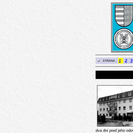
1
2
3
STRANA :
dva dni pred jeho odo