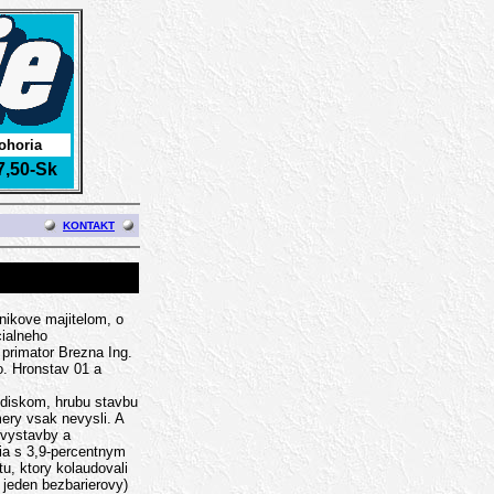
ohoria
7,50-Sk
KONTAKT
nikove majitelom, o
cialneho
 primator Brezna Ing.
o. Hronstav 01 a
ediskom, hrubu stavbu
ery vsak nevysli. A
 vystavby a
ia s 3,9-percentnym
tu, ktory kolaudovali
 jeden bezbarierovy)