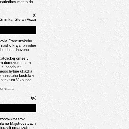
rostriedkov mesto do
(r)
Snimka: Stefan Vozar
enovia Francuzskeho
 nasho kraja, prirodne
neho desatdnoveho
katolickej omse v
nym domovom sa im
 si neodpustili
a nepochybne ukazka
romanskeho kostola v
hitekturu Vlkolinca.
i vratia.
(js)
bezcov-krosarov
ila na Majstrovstvach
pravili organizatori z