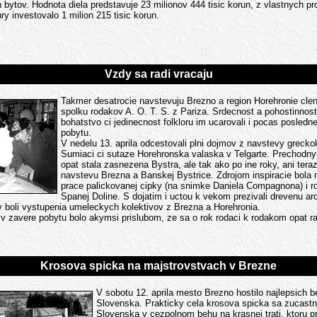
h bytov. Hodnota diela predstavuje 23 milionov 444 tisic korun, z vlastnych p
ury investovalo 1 milion 215 tisic korun.
Vzdy sa radi vracaju
Takmer desatrocie navstevuju Brezno a region Horehronie cl
spolku rodakov A. O. T. S. z Pariza. Srdecnost a pohostinnost
bohatstvo ci jedinecnost folkloru im ucarovali i pocas posled
pobytu.
V nedelu 13. aprila odcestovali plni dojmov z navstevy grecko
Sumiaci ci sutaze Horehronska valaska v Telgarte. Prechod
opat stala zasnezena Bystra, ale tak ako po ine roky, ani teraz
navstevu Brezna a Banskej Bystrice. Zdrojom inspiracie bol
prace palickovanej cipky (na snimke Daniela Compagnona) i 
Spanej Doline. S dojatim i uctou k vekom prezivali drevenu arc
 boli vystupenia umeleckych kolektivov z Brezna a Horehronia.
 v zavere pobytu bolo akymsi prislubom, ze sa o rok rodaci k rodakom opat rad
Krosova spicka na majstrovstvach v Brezne
V sobotu 12. aprila mesto Brezno hostilo najlepsich 
Slovenska. Prakticky cela krosova spicka sa zucastn
Slovenska v cezpolnom behu na krasnej trati, ktoru pri