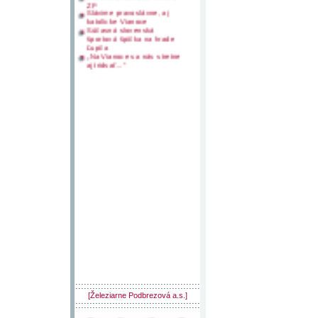
Povinnosť nahlásiť zmenu
ZP
Slávime pravoslávne, aj
katolícke Vianoce
Súčasná slovenská
športová špička na hrade
Ľupča
„Na Vianoce sa nás stretne
aj tridsať...“
::::::::::::::::::::::::::::::::::::::::::::
[Železiarne Podbrezová a.s.]
::::::::::::::::::::::::::::::::::::::::::::