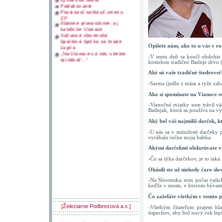
Lyžiarska škola
Poďakovanie
Povinnosť nahlásiť zmenu
ZP
Slávime pravoslávne, aj
katolícke Vianoce
Súčasná slovenská
športová špička na hrade
Opíšete nám, ako to u vás v r
Ľupča
-V tento deň sa končí obdobie
„Na Vianoce sa nás stretne
kostolom tradičné Badnje drvo 
aj tridsať...“
Aké sú vaše tradičné štedroveč
-Sarma (jedlo z mäsa a ryže zab
Ako si spomínate na Vianoce s
-Vianočné sviatky som trávil v
Badnjak, ktorá sa používa na vý
Aký bol váš najmilší darček, kt
-U nás sa v minulosti darčeky p
vyrábala ručne moja babka.
Akými darčekmi obdarúvate vy 
-Čo sa týka darčekov, je to taká 
Okúsili ste už niekedy čaro sl
-Na Slovensku som počas vašich
keďže v meste, v ktorom bývam, s
Čo zaželáte všetkým v tomto 
::::::::::::::::::::::::::::::::::::::::::::
[Železiarne Podbrezová a.s.]
-Všetkým čitateľom prajem hla
::::::::::::::::::::::::::::::::::::::::::::
úspechov, aby bol nový rok lepš