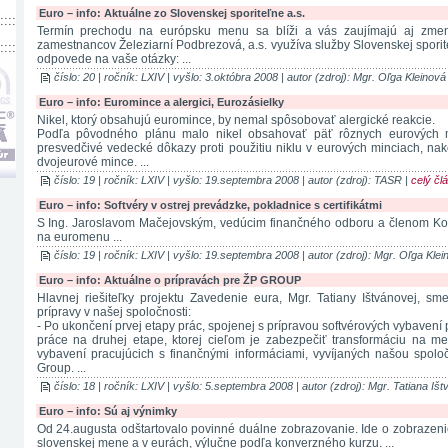
Euro – info: Aktuálne zo Slovenskej sporiteľne a.s.
::::
Termín prechodu na európsku menu sa blíži a vás zaujímajú aj zmen
zamestnancov Železiarní Podbrezová, a.s. využíva služby Slovenskej sporite
::::
odpovede na vaše otázky: ...
číslo: 20 | ročník: LXIV | vyšlo: 3.októbra 2008 | autor (zdroj): Mgr. Oľga Kleinová
Euro – info: Euromince a alergici, Eurozásielky
Nikel, ktorý obsahujú euromince, by nemal spôsobovať alergické reakcie.
Podľa pôvodného plánu malo nikel obsahovať päť rôznych eurových m
presvedčivé vedecké dôkazy proti použitiu niklu v eurových minciach, na
dvojeurové mince. ...
číslo: 19 | ročník: LXIV | vyšlo: 19.septembra 2008 | autor (zdroj): TASR |
celý čl
Euro – info: Softvéry v ostrej prevádzke, pokladnice s certifikátmi
S Ing. Jaroslavom Mačejovským, vedúcim finančného odboru a členom Ko
na euromenu ...
číslo: 19 | ročník: LXIV | vyšlo: 19.septembra 2008 | autor (zdroj): Mgr. Oľga Klei
Euro – info: Aktuálne o prípravách pre ŽP GROUP
Hlavnej riešiteľky projektu Zavedenie eura, Mgr. Tatiany Ištvánovej, sm
prípravy v našej spoločnosti:
- Po ukončení prvej etapy prác, spojenej s prípravou softvérových vybavení
práce na druhej etape, ktorej cieľom je zabezpečiť transformáciu na m
vybavení pracujúcich s finančnými informáciami, vyvíjaných našou spol
Group. ...
číslo: 18 | ročník: LXIV | vyšlo: 5.septembra 2008 | autor (zdroj): Mgr. Tatiana Iš
Euro – info: Sú aj výnimky
Od 24.augusta odštartovalo povinné duálne zobrazovanie. Ide o zobrazenie
slovenskej mene a v eurách, výlučne podľa konverzného kurzu. ...