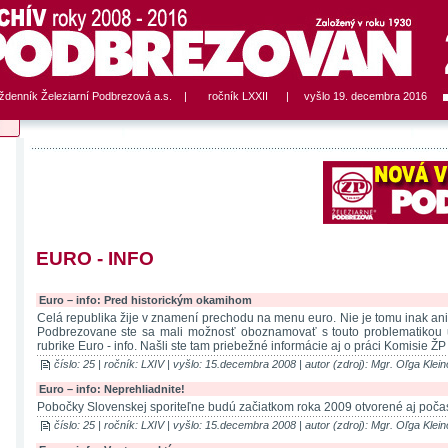
ýždenník Železiarní Podbrezová a.s. | ročník LXXII | vyšlo 19. decembra 2016
EURO - INFO
Euro – info: Pred historickým okamihom
Celá republika žije v znamení prechodu na menu euro. Nie je tomu inak ani 
Podbrezovane ste sa mali možnosť oboznamovať s touto problematikou 
rubrike Euro - info. Našli ste tam priebežné informácie aj o práci Komisie ŽP a
číslo: 25 | ročník: LXIV | vyšlo: 15.decembra 2008 | autor (zdroj): Mgr. Oľga Klei
Euro – info: Neprehliadnite!
Pobočky Slovenskej sporiteľne budú začiatkom roka 2009 otvorené aj počas
číslo: 25 | ročník: LXIV | vyšlo: 15.decembra 2008 | autor (zdroj): Mgr. Oľga Klei