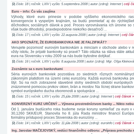
číslo: 18 | ročník: LXIV | vyšlo: 5.septembra 2008 | autor (zdroj): Internet |
celý č
Euro – info: Čo vás zaujíma
Výhody, ktoré euro prinesie v podobe vyššieho ekonomického ras
konvergencie k vyspelým krajinám, sa budú premietať aj do rýchlejši
dôchodkov, sociálnych dávok a pod. Proces vyrovnávania ich úrovne so 
však bude dlhodobý, pravdepodobne niekoľko desaťročí ...
číslo: 17 | ročník: LXIV | vyšlo: 22.augusta 2008 | autor (zdroj): Internet |
celý člá
AKO SPOZNÁTE, ŽE EUROBANKOVKA NIE JE FALZIFIKÁT?
Venujete pozornosť eurovým bankovkám a minciam v obchode alebo v rešt
vždy istotu, že prijaté bankovky sú pravé? Táto otázka sa stáva stále akt
eura na Slovensku v roku 2009 sa nás bude bytostne dotýkať.
číslo: 16 | ročník: LXIV | vyšlo: 8.augusta 2008 | autor (zdroj): Mgr. Oľga Kleinová
Zoznámte sa s euro bankovkami
Séria eurových bankoviek pozostáva zo siedmich rôznych nominálnyc
zákonným platidlom na území celej eurozóny. Každá eurová bankovka pre
štýl. Sú na nich zobrazené stavebné slohy siedmich období európskych 
znázornené pomocou prvkov okien, brán a mostov. Na lícnej strane bankov
symbol európskeho ducha otvorenosti a spolupráce ...
číslo: 15 | ročník: LXIV | vyšlo: 25.júla 2008 | autor (zdroj): Internet |
celý článok 
KONVERZNÝ KURZ URČENÝ ... Výmena prostredníctvom banky ... Nikto nebud
Od 1. januára budúceho roka budeme svoje koruny vymieňať za euro v 
30,1260 SKK/EUR. Stanovila ho 8. júla Rada ministrov financií Európsk
formálny prístupový proces Slovenska do eurozóny ...
číslo: 14 | ročník: LXIV | vyšlo: 11.júla 2008 | autor (zdroj): euroinfo |
celý článok 
Ing. Jaroslav MAČEJOVSKÝ, vedúci finančného odboru: „Príprava prechodu 