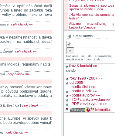
Corgoň na hrade Ľupča
Súčasná slovenská športová
ícročia. A opäť nás čaká ďalší
špička na hrade Ľupča
runou a hneď od začiatku roka
e veľký problém, niekoho nová
„Na Vianoce sa nás stretne aj
tridsať...“
Slávime pravoslávne, aj
čanová |
celý článok »»
katolícke Vianoce
@ e-mail servis
vka v nezamestnanosti a dávka
aokrúhli na najbližších desať
N, Žurnál |
celý článok »»
Prihláste sa do automatickej
notifikácie o novom čísle
ír Mokroš, regionálny riaditeľ
tiráž & kontakt »»
archív
nová |
celý článok »»
roky 1998 - 2007 »»
od 2008
- podľa čísla »»
anky prevedú všetky korunové
- podľa rubrík »»
ohto dôvodu podpisovať žiadne
- podľa autorov »»
Poplatky za bankové produkty a
- TOP články z vydaní »»
- PDF verzie vydaní »»
SS B. Bystrica |
celý článok »»
dnej Európe. Príspevok eura k
a to budú pravdepodobne vnímať
iny |
celý článok »»