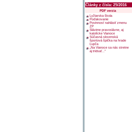
starobného dôchodku – v
Články z čísla: 25/2016
novembri
Pomáhať ľudom a rozveseliť
PDF verzia
aj tých, ktorí sa už prestali
smiať
Lyžiarska škola
Poďakovanie
Povinnosť nahlásiť zmenu
ZP
Slávime pravoslávne, aj
katolícke Vianoce
Súčasná slovenská
športová špička na hrade
Ľupča
„Na Vianoce sa nás stretne
aj tridsať...“