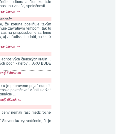
čného odboru a člen komisie
ostupu v našej spoločnosti ...
celý článok »»
odnené“
, že koruna posilňuje takým
lňuje závratným tempom, tak to
y čas na prispôsobenie sa tomu
, aj z hľadiska hodnôt, na ktoré
celý článok »»
ednotlivých členských krajín ...
kých podnikateľov ... AKO BUDE
celý článok »»
a je pripravené prijať euro 1.
ensko pokračovať v úsilí udržať
lidácie ...
|
celý článok »»
by ceny nemali rásť medziročne
ť Slovensku vysvedčenie, či je