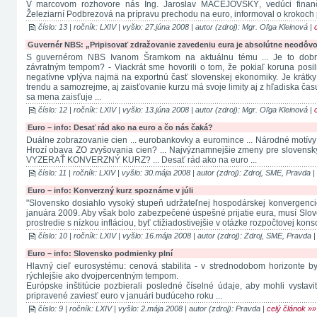
V marcovom rozhovore nás Ing. Jaroslav MAČEJOVSKÝ, vedúci finan
Železiarní Podbrezová na prípravu prechodu na euro, informoval o krokoch p
číslo: 13 | ročník: LXIV | vyšlo: 27.júna 2008 | autor (zdroj): Mgr. Oľga Kleinová |
Guvernér NBS: „Pripisovať zdražovanie zavedeniu eura je absolútne neodôv
S guvernérom NBS Ivanom Šramkom na aktuálnu tému ... Je to dobre
závratným tempom? - Viackrát sme hovorili o tom, že pokiaľ koruna posi
negatívne vplýva najmä na exportnú časť slovenskej ekonomiky. Je krátk
trendu a samozrejme, aj zaisťovanie kurzu má svoje limity aj z hľadiska času
sa mena zaisťuje ...
číslo: 12 | ročník: LXIV | vyšlo: 13.júna 2008 | autor (zdroj): Mgr. Oľga Kleinová |
Euro – info: Desať rád ako na euro a čo nás čaká?
Duálne zobrazovanie cien ... eurobankovky a euromince ... Národné motívy j
Hrozí obava ZO zvyšovania cien? ... Najvýznamnejšie zmeny pre slovens
VYZERAŤ KONVERZNÝ KURZ? ... Desať rád ako na euro ...
číslo: 11 | ročník: LXIV | vyšlo: 30.mája 2008 | autor (zdroj): Zdroj, SME, Pravda |
Euro – info: Konverzný kurz spoznáme v júli
"Slovensko dosiahlo vysoký stupeň udržateľnej hospodárskej konvergencie 
januára 2009. Aby však bolo zabezpečené úspešné prijatie eura, musí Slov
prostredie s nízkou infláciou, byť ctižiadostivejšie v otázke rozpočtovej konso
číslo: 10 | ročník: LXIV | vyšlo: 16.mája 2008 | autor (zdroj): Zdroj, SME, Pravda 
Euro – info: Slovensko podmienky plní
Hlavný cieľ eurosystému: cenová stabilita - v strednodobom horizonte 
rýchlejšie ako dvojpercentným tempom.
Európske inštitúcie pozbierali posledné číselné údaje, aby mohli vystavi
pripravené zaviesť euro v januári budúceho roku ...
číslo: 9 | ročník: LXIV | vyšlo: 2.mája 2008 | autor (zdroj): Pravda |
celý článok »»