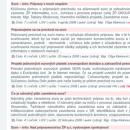
Euro – info: Prípravy v troch etapách
Kľúčovou úlohou v prípravách prechodu na plánované euro je vybudovan
zázemia. ŽP Informatika, s.r.o., zohráva v procese príprav celej ŽP GROU
miesto. Mgr. Tatiany Ištvánovej, hlavného riešiteľa projektu Zavedenie eura -
číslo: 7 | ročník: LXIV | vyšlo: 4.apríla 2008 | autor (zdroj): Mgr. Oľga Kleinová |
c
Pripravujeme sa na prechod na euro
Plánovaný prechod na euro menu si vyžaduje dôslednú prípravu. Ide o tri h
oceňovanie, ktoré by sa malo začať po stanovení konverzného kurzu a 
zamestnanec, podnik - obchodník - vzťahov, kde jeden z účastníkov je
oceňovania musia byť pripravené všetky subjekty a ich technické zázemie 
informáciu v obidvoch menách ...
číslo: 6 | ročník: LXIV | vyšlo: 20.marca 2008 | autor (zdroj): Mgr. Oľga Kleinová 
Projekt jednotných eurových platieb zrovnoprávni domáce a zahraničné prev
Priestor jednotných eurových platieb SEPA bude rozhodujúcim nástroj
styku v Európskej únii. Je to takmer mesiac, čo sa projekt uviedol do pr
zavádzaním jednotných platieb neponáhľajú. Celoeurópsky projekt s
Súčasnou úlohou číslo jeden pre naše banky je pritom prechod na euro.
číslo: 5 | ročník: LXIV | vyšlo: 7.marca 2008 | autor (zdroj): prevzaté HN |
celý čl
Čo je národný plán zavedenia eura?
Národný plán zavedenia eura je plán technických príprav na to, aby bo
zvládnutý hladko a efektívne. O národný plán sa môžu v procese zavádzania
Slovensku. Ťažiskom národného plánu zavedenia eura sú základné 
inštitucionálne zabezpečenie zavedenia eura v SR, identifikácia úloh v j
náročnosť jednotlivých úloh, stanovenie kontrolných termínov, zodpovednosť
číslo: 4 | ročník: LXIV | vyšlo: 22.februára 2008 | autor (zdroj): Mgr. Oľga Kleinov
Euro – info: Nad pripravenosťou ŽP a.s. vyslovujem spokojnosť