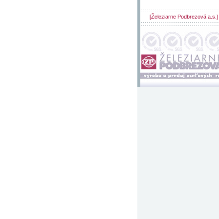
::::::::::::::::::::::::::::::::::::::::
[Železiarne Podbrezová a.s.]
::::::::::::::::::::::::::::::::::::::::