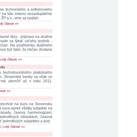
ie technického a softvérového
P na túto zmenu nezastupiteľné
 ŽP a.s., sme sa opýtali:
elý článok »»
lavné fázy - prípravu na duálne
bude sa týkať vzťahu podnik -
 občan. Na podmienky duálneho
musí byť také, že občan dostane
|
celý článok »»
ody
om bezhotovostného platobného
axe. Slovenské banky sa však so
a má ukončiť až v roku 2011.
ánok »»
l prechod na euro na Slovensku
 eura oprieť všetky subjekty na
zásady, časový harmonogram,
ednotlivých oblastiach, časová
 jednotlivých subjektov a pod.
á |
celý článok »»