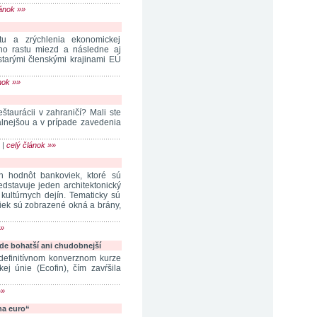
lánok »»
tu a zrýchlenia ekonomickej
eho rastu miezd a následne aj
starými členskými krajinami EÚ
nok »»
aurácii v zahraničí? Mali ste
uálnejšou a v prípade zavedenia
 |
celý článok »»
h hodnôt bankoviek, ktoré sú
dstavuje jeden architektonický
kultúrnych dejín. Tematicky sú
iek sú zobrazené okná a brány,
»»
e bohatší ani chudobnejší
definitívnom konverznom kurze
ej únie (Ecofin), čím zavŕšila
»»
na euro“