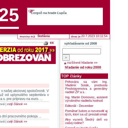
25
Corgoň na hrade Ľupča
Štefánia
20.7.2023 10:11:54
vyhľadávanie od 2008
rozšírené hľadanie »»
hľadanie od roku 2000
TOP články
Prihovára sa vám Ing.
Vladimír Soták, predseda
Predstavenstva a generálny
v našej akciovej spoločnosti. V
riaditeľ ŽP a.s.
už od uplynulého septembra v
Ing. Martin Domovec, asistent
.s. pre prípravu na euro. ...
výrobného riaditeľa hodnotí
nová |
celý článok »»
Editoriál - December
Pomáhať ľudom a rozveseliť aj
tých, ktorí sa už prestali smiať
 dní pracovného pokoja ...
Ako vyzerá Štedrý deň vo
nová |
celý článok »»
vašej rodine?