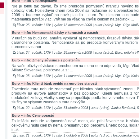
Euro – info: V retrospektíve
Nie je tomu tak dávno, čo sme prekročili pomyselnú hranicu nového tis
dôležitý krok. Posledným dňom roka 2008 sa rozlúčime so slovenskou ko
2009 si budeme zvykať na nové platidlo – euro. Pre niekoho to nebud
matematika potrápi viac. Vráťme sa však na chvíľu celkom na začiatok. ...
číslo: 25 | ročník: LXIV | vyšlo: 15.decembra 2008 | autor (zdroj): Mgr. Oľga Mol
Euro – info: Nemocenské dávky v korunách a eurách
V eurách sa budú od januára vyplácať aj nemocenské, úrazové dávky, dá
garančného poistenia. Nemocenské sa po prepočte konverzným kurzom z
eurocentov nahor. ...
číslo: 24 | ročník: LXIV | vyšlo: 28.novembra 2008 | autor (zdroj): Euro, príloha H
Euro – info: Zmeny súvisiace s poistením
Na vaše otázky súvisiace s prechodom na menu euro odpovedá, Mgr. Vladim
Allianz Slovenskej poisťovne, a.s.: ...
číslo: 23 | ročník: LXIV | vyšlo: 14.novembra 2008 | autor (zdroj): Mgr. Oľga Klei
Euro – info: Klienti bánk prejdú na euro bez starostí
Zavedenie eura nebude znamenať pre klientov bánk významnú zmenu. B
produkty na eurové automaticky a bez poplatkov. Klienti nemusia z t
dodatočné zmluvy, všetky sumy sa prepočítajú podľa konverzného kurzu. 
služby sa vplyvom zavedenia eura nezvýšia. ...
číslo: 22 | ročník: LXIV | vyšlo: 31.októbra 2008 | autor (zdroj): Janka Benčová, 
Euro – info: Ceny porastú
Za infláciu nebude zodpovedná nová mena, ale približovanie sa k zákla
celkovému rastu cien by nemal presiahnuť pol percentuálneho bodu, ľudi
inak. ...
číslo: 21 | ročník: LXIV | vyšlo: 17.októbra 2008 | autor (zdroj): Hospodárske nov