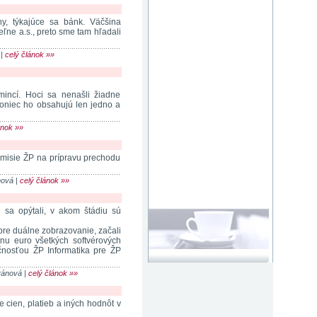
y, týkajúce sa bánk. Väčšina
ľne a.s., preto sme tam hľadali
 |
celý článok »»
incí. Hoci sa nenašli žiadne
koniec ho obsahujú len jedno a
ánok »»
misie ŽP na prípravu prechodu
nová |
celý článok »»
e sa opýtali, v akom štádiu sú
 pre duálne zobrazovanie, začali
enu euro všetkých softvérových
očnosťou ŽP Informatika pre ŽP
tvánová |
celý článok »»
 cien, platieb a iných hodnôt v